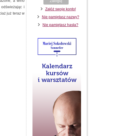
ważone, a wino
Zaloguj
 odświeżając i
Załóż swoje konto!
iaż już teraz w
Nie pamiętasz nazwy?
Nie pamiętasz hasła?