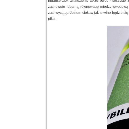
niuanse ziół. Znajdziemy także owoc - soczyste 
zachowuje idealną równowagę między owocową kwa
zachwycając. Jestem ciekaw jak to wino będzie się
piku.