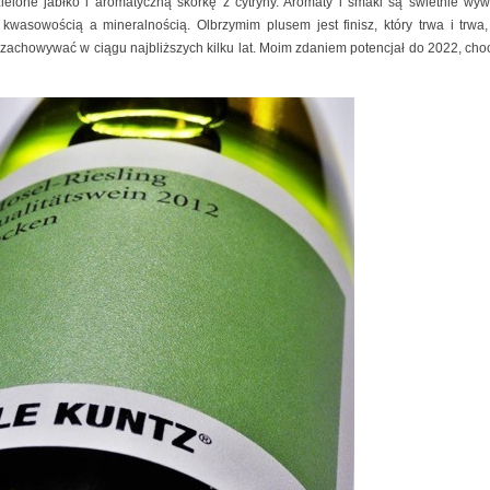
zielone jabłko i aromatyczną skórkę z cytryny. Aromaty i smaki są świetnie wy
sowością a mineralnością. Olbrzymim plusem jest finisz, który trwa i trwa,
 zachowywać w ciągu najbliższych kilku lat. Moim zdaniem potencjał do 2022, choc