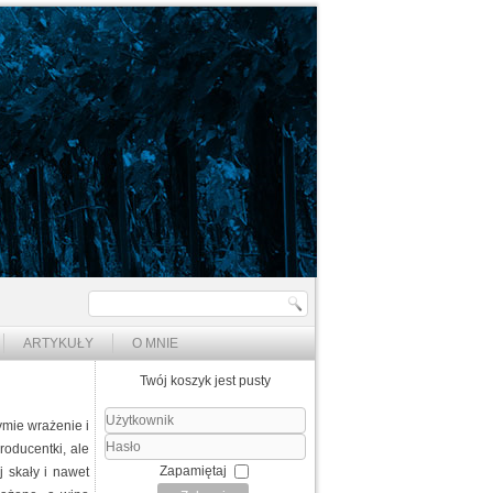
ARTYKUŁY
O MNIE
Twój koszyk jest pusty
ymie wrażenie i
Użytkownik
roducentki, ale
Hasło
Zapamiętaj
j skały i nawet