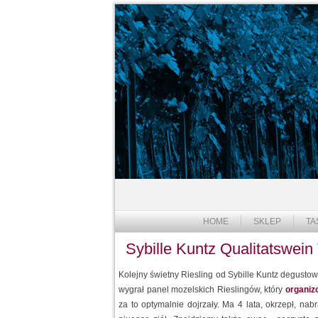
HOME
SKLEP
TA
Sybille Kuntz Qualitatswein
Kolejny świetny Riesling od Sybille Kuntz degustow
wygrał panel mozelskich Rieslingów, który
organiz
za to optymalnie dojrzały. Ma 4 lata, okrzepł, nab