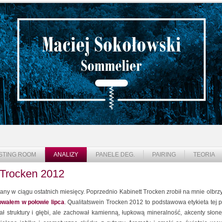
STING ROOM
ANALIZY
PANELE DEG.
PAIRING
TEORIA
 Trocken 2012
any w ciągu ostatnich miesięcy. Poprzednio Kabinett Trocken zrobił na mnie olbrz
owałem w połowie lipca
. Qualitatswein Trocken 2012 to podstawowa etykieta tej p
rał struktury i głębi, ale zachował kamienną, łupkową mineralność, akcenty słone