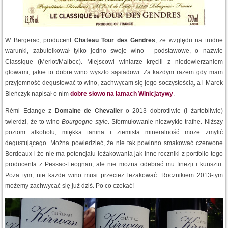
W Bergerac, producent
Chateau Tour des Gendres
, ze względu na trudne
warunki, zabutelkował tylko jedno swoje wino - podstawowe, o nazwie
Classique (Merlot/Malbec). Miejscowi winiarze kręcili z niedowierzaniem
głowami, jakie to dobre wino wyszło sąsiadowi. Za każdym razem gdy mam
przyjemność degustować to wino, zachwycam się jego soczystością, a i Marek
Bieńczyk napisał o nim
dobre słowo na łamach Winicjatywy
.
Rémi Edange z
Domaine de Chevalier
o 2013 dobrotliwie (i żartobliwie)
twierdzi, że to wino
Bourgogne style
. Sformułowanie niezwykle trafne. Niższy
poziom alkoholu, miękka tanina i ziemista mineralność może zmylić
degustującego. Można powiedzieć, że nie tak powinno smakować czerwone
Bordeaux i że nie ma potencjału leżakowania jak inne roczniki z portfolio tego
producenta z Pessac-Leognan, ale nie można odebrać mu finezji i kunsztu.
Poza tym, nie każde wino musi przecież leżakować. Rocznikiem 2013-tym
możemy zachwycać się już dziś. Po co czekać!