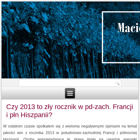
Czy 2013 to zły rocznik w pd-zach. Francji
i płn Hiszpanii?
W ostatnim czasie spotkałem się z wieloma negatywnymi opiniami na temat
jakości win z rocznika 2013 w południowo-zachodniej Francji i północnej
Hiszpanii. Osoby wypowiadające te słowa miały na uwadze warunki