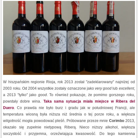
W hiszpańskim regionie Rioja, rok 2013 został "zadeklarowany" najniżej od
2003 roku. Od 2004 wszystkie zostały oznaczone jako
very good
lub
excellent
,
a 2013 "tylko" jako
good
. To również pokazuje, że pomimo gorszego roku,
powstały dobre wina.
Taka sama sytuacja miała miejsce w Ribera del
Duero
. Co prawda nie było burz i gradu jak w południowej Francji, ale
temperatura wiosną była niższa niż średnia o tej porze roku, a większa
wilgotność mogła powodować pleśń. Próbowane przeze mnie
Corimbo
2013,
okazało się zupełnie nietypową Riberą. Nieco niższy alkohol, większa
soczystość i przyjemna, orzeźwiająca kwasowość. Do tego kamienna