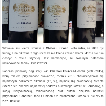
Wtórował mu Pierre Brousse z
Chateau Kirwan
. Potwierdza, że 2013 był
trudny, a na pik wina z tego rocznika nie trzeba czekać latami. Można się nim
cieszyć o wiele szybciej. Jest harmonijne, ze świetnym balansem
umiarkowanej taniny i kwasowości.
Podczas pionowej degustacji win
Chateau Fourcas-Hosten
(2005-2015),
którą miałem przyjemność prowadzić, rocznik 2013 charakteryzował się
najniższym poziomem alkoholu (12,5%), najmniejszą zawartością Merlota
(szczep ten oberwał najbardziej podczas burzowego lata'13 w Bordeaux), a
swoją rustykalnością, mineralnością oraz nutami obejścia bardziej
przypominał Cabernet Franc z Chinon niż lewobrzeżne Bordeaux. Ale czy to
źle? Lubię to!