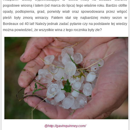
pogodowe wiosną i latem (od marca do lipca) tego właśnie roku. Bardzo obfite
opady, podtopienia, grad, porwisty wiatr oraz spowodowana przez wilgoć
pleśń były zmorą winiarzy. Faktem stał się najbardziej mokry sezon w
Bordeaux od 40 lat! Należy jednak zadać pytanie czy na podstawie tej wiedzy
można powiedzieć, że wszystkie wina z tego rocznika były złe?
@http://gavinquinney.com/