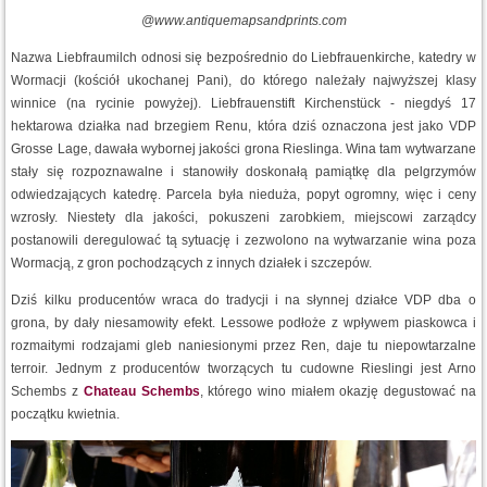
@www.antiquemapsandprints.com
Nazwa Liebfraumilch odnosi się bezpośrednio do Liebfrauenkirche, katedry w
Wormacji (kościół ukochanej Pani), do którego należały najwyższej klasy
winnice (na rycinie powyżej). Liebfrauenstift Kirchenstück - niegdyś 17
hektarowa działka nad brzegiem Renu, która dziś oznaczona jest jako VDP
Grosse Lage, dawała wybornej jakości grona Rieslinga. Wina tam wytwarzane
stały się rozpoznawalne i stanowiły doskonałą pamiątkę dla pelgrzymów
odwiedzających katedrę. Parcela była nieduża, popyt ogromny, więc i ceny
wzrosły. Niestety dla jakości, pokuszeni zarobkiem, miejscowi zarządcy
postanowili deregulować tą sytuację i zezwolono na wytwarzanie wina poza
Wormacją, z gron pochodzących z innych działek i szczepów.
Dziś kilku producentów wraca do tradycji i na słynnej działce VDP dba o
grona, by dały niesamowity efekt. Lessowe podłoże z wpływem piaskowca i
rozmaitymi rodzajami gleb naniesionymi przez Ren, daje tu niepowtarzalne
terroir. Jednym z producentów tworzących tu cudowne Rieslingi jest Arno
Schembs z
Chateau Schembs
, którego wino miałem okazję degustować na
początku kwietnia.