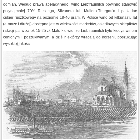
odmian. Według prawa apelacyjnego, wino Liebfraumilch powinno stanowić
przynajmniej 70% Rieslinga, Silvanera lub Mullera-Thurgau'a i posiadać
cukier rusztkowegy na poziomie 18-40 gram. W Polsce wino od kilkunastu lat
(a może i dłużej) dostępne jest w większości marketów, osiedlowych sklepików
i stacji paliw za ok 15-25 zł. Mało kto wie, że Liebfraumilch było kiedyś winem
cenionym i poszukiwanym, a dziś niektórzy wracają do korzeni, poszukując
wysokiej jakości...