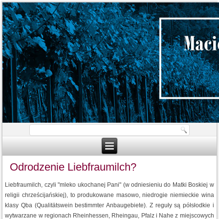
Odrodzenie Liebfraumilch?
Liebfraumilch, czyli "mleko ukochanej Pani" (w odniesieniu do Matki Boskiej w
religii chrześcijańskiej), to produkowane masowo, niedrogie niemieckie wina
klasy Qba (Qualitätswein bestimmter Anbaugebiete). Z reguły są półsłodkie i
wytwarzane w regionach Rheinhessen, Rheingau, Pfalz i Nahe z miejscowych