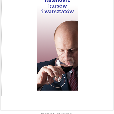
Designed by
AdFabryka.pl
.