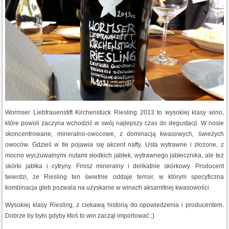
Wormser Liebfrauenstift Kirchenstück Riesling 2013 to wysokiej klasy wino,
które powoli zaczyna wchodzić w swój najlepszy czas do degustacji. W nosie
skoncentrowane, mineralno-owocowe, z dominacją kwasowych, świeżych
owoców. Gdzieś w tle pojawia się akcent nafty. Usta wytrawne i złożone, z
mocno wyczuwalnymi nutami słodkich jabłek, wytrawnego jabłecznika, ale też
skórki jabłka i cytryny. Finisz mineralny i delikatnie skórkowy. Producent
twierdzi, że Riesling ten świetnie oddaje terroir, w którym specyficzna
kombinacja gleb pozwala na uzyskanie w winach aksamitnej kwasowości.
Wysokiej klasy Riesling, z ciekawą historią do opowiedzenia i producentem.
Dobrze by było gdyby ktoś to win zaczął importować ;)