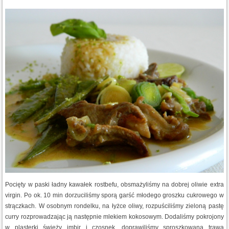
Pocięty w paski ładny kawałek rostbefu, obsmażyliśmy na dobrej oliwie extra
virgin. Po ok. 10 min dorzuciliśmy sporą garść młodego groszku cukrowego w
strączkach. W osobnym rondelku, na łyżce oliwy, rozpuściliśmy zieloną pastę
curry rozprowadzając ją następnie mlekiem kokosowym. Dodaliśmy pokrojony
w plasterki świeży imbir i czosnek, doprawiliśmy sproszkowaną trawą