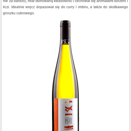
nie za bardzo), miał stonowaną kwasowość i cechował się aromatami korzeni i
liczi. Idealnie wręcz dopasował się do curry i imbiru, a także do słodkawego
groszku cukrowego.