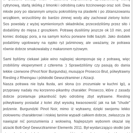
cytrynową, startą skórką z limonki i odrobiną cukru trzcinowego oraz soli. Dwa
młode pory po starannym umyciu pokroiliśmy na plasterki i po zblanszowaniu
wrzątkiem, wrzuciliśmy do bardzo zimnej wody aby zachował zielony kolor.
Sos powstały z wyżej wymienionych składników, przecedziliśmy przez sito i
dodaliśmy do mięsa z groszkiem. Potrawę dusiliśmy jeszcze ok 10 min, pod
koniec dodając pora, a na samym końcu porwane listki bazylii. Jako dodatek
podaliśmy ugotowany na sypko ryż jaśminowy, ale uważamy, że potrawa
równie dobrze smakowałaby z makaronem ryżowym.
Sami byliśmy ciekawi jakie wino najlepiej skomponuje się z potrawą, więc
zrobiliśmy eksperyment z czterema :) Sprawdziliśmy czy pasują do dania
lekkie czerwone (Pinot Noir Burgundia), musujące Prosecco Brut, półwytrawny
Riesling z Rheingau i półsłodki Gewurztraminer z Alzacji.
Nasza potrawa nie była tłusta, ani słona (co zrozumiałe w kuchni Igi), a
przyprawy nadały mu korzenno-pikantny charakter. Prosecco, które z zasady
dobrze przełamuje pikantność było odrobinę zbyt wytrawne. Riesling
półwytrawny posiadał z kolei zbyt wysoką kwaosowość jak na tak "chude"
jedzenie. Burgundzki Pinot Noir, mimo iż wytrawny, dzięki swojemu lekko
ziołowemu charakterowi i niskiej taninie wypadł całkiem dobrze, zwłaszcza że
nawiązał nić porozumienia z wołowiną. Najlepszym wyborem okazał się
alzacki Bott-Geyl Gewurztraminer Elements 2011. Był wystarczająco słodki (ale