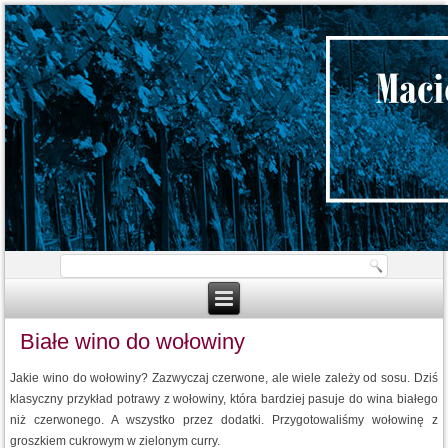
Białe wino do wołowiny
Jakie wino do wołowiny? Zazwyczaj czerwone, ale wiele zależy od sosu. Dziś
klasyczny przykład potrawy z wołowiny, która bardziej pasuje do wina białego
niż czerwonego. A wszystko przez dodatki. Przygotowaliśmy wołowinę z
groszkiem cukrowym w zielonym curry.