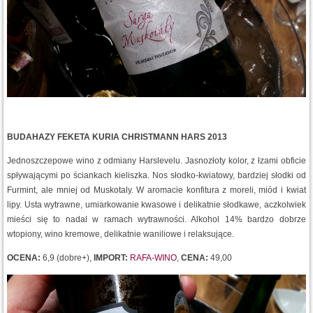
BUDAHAZY FEKETA KURIA CHRISTMANN HARS 2013
Jednoszczepowe wino z odmiany Harslevelu. Jasnozłoty kolor, z łzami obficie
spływającymi po ściankach kieliszka. Nos słodko-kwiatowy, bardziej słodki od
Furmint, ale mniej od Muskotaly. W aromacie konfitura z moreli, miód i kwiat
lipy. Usta wytrawne, umiarkowanie kwasowe i delikatnie słodkawe, aczkolwiek
mieści się to nadal w ramach wytrawności. Alkohol 14% bardzo dobrze
wtopiony, wino kremowe, delikatnie waniliowe i relaksujące.
OCENA:
6,9 (dobre+),
IMPORT:
RAFA-WINO
,
CENA:
49,00