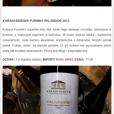
KARADI-BERGER FURMINT PALANDOR 2013
Kolejny Furmint i zupełnie inny styl, mimo tego samego rocznika. Jaśniejszy w
kolorze, z większym wigorem w kieliszku. W nosie świeże jabłka i kamienna
mineralność. Usta bardzo kwasowe, krystaliczne i mineralne niczym górski
potok. Cukier, mimo, że wysoki (prawie 10 g!) prawie nie wyczuwalny przez
ostrą jak brzytwa kwasowość. Finisz jest długi i majestatyczny.
OCENA:
7,4 (bardzo dobre),
IMPORT:
RAFA-WINO
,
CENA:
77,00