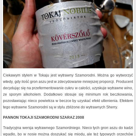
Ciekawym stylem w Tokaju jest wytrawny Szamorodni. Można go wytworzyć
wtedy, gdy ilość gron aszu jest w zdecydowanie mniejszej proporcji. Producent
decydując się na przefermentowanie cukru w całości, uzyskuje wytrawne wino,
ze sporym alkoholem. Dodatkowo stosuje się minimum rok beczkowania,
pozostawiając nieco powietrza w beczce by uzyskać efekt utlenienia. Efektem
tego wytrawne Szamorodni są w stylu zbliżone do wytrawnych Sherry.
PANNON TOKAJI SZAMORODNI SZARAZ 2008
Tradycyjna wersja wytrawnego Szamordniego. Nieco tych gron aszu do kadzi
wpadło, bo w nosie można doszukać się miodu, ale też typowych orzechów