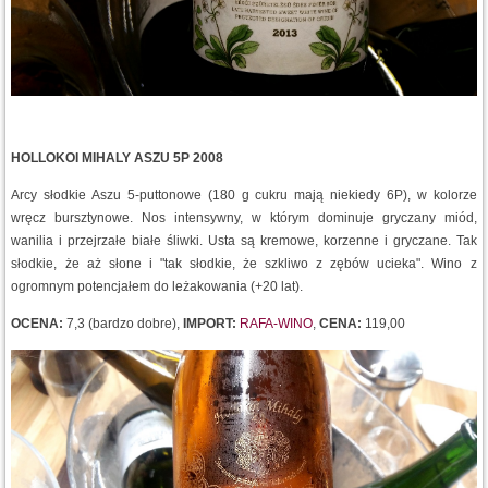
HOLLOKOI MIHALY ASZU 5P 2008
Arcy słodkie Aszu 5-puttonowe (180 g cukru mają niekiedy 6P), w kolorze
wręcz bursztynowe. Nos intensywny, w którym dominuje gryczany miód,
wanilia i przejrzałe białe śliwki. Usta są kremowe, korzenne i gryczane. Tak
słodkie, że aż słone i "tak słodkie, że szkliwo z zębów ucieka". Wino z
ogromnym potencjałem do leżakowania (+20 lat).
OCENA:
7,3 (bardzo dobre),
IMPORT:
RAFA-WINO
,
CENA:
119,00