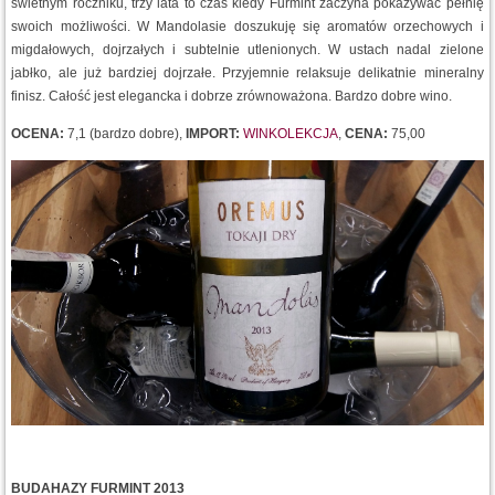
świetnym roczniku, trzy lata to czas kiedy Furmint zaczyna pokazywać pełnię
swoich możliwości. W Mandolasie doszukuję się aromatów orzechowych i
migdałowych, dojrzałych i subtelnie utlenionych. W ustach nadal zielone
jabłko, ale już bardziej dojrzałe. Przyjemnie relaksuje delikatnie mineralny
finisz. Całość jest elegancka i dobrze zrównoważona. Bardzo dobre wino.
OCENA:
7,1 (bardzo dobre),
IMPORT:
WINKOLEKCJA
,
CENA:
75,00
BUDAHAZY FURMINT 2013