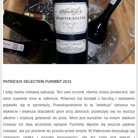
PATRICIUS SELECTION FURMINT 2015
I tutaj mamy ciekawą sytuację. Ten sam rocznik, równie znany producent, ale
wino zupełnie inne w odbiorze. Również był kontakt z beczką i niedawno
pojawiło się w sprzedaży. Prawdopodobnie to ta "selekcja" opisana na
etykiecie i większa dojrzałość gron przy zbiorach, przełożyły się na wyższy
alkohol i szybszą gotowość do picia. Wino jest wyraźnie na innym stadium
rozwoju niż dwa wcześniej opisane Furminty. Będzie się jeszcze pięknie
rozwijać, ale już jest krok do przodu przed innymi. W Patriciusie doszukuję się
zielonego jabłka i bogatej kwasowości, ale też ciała jest więcej i