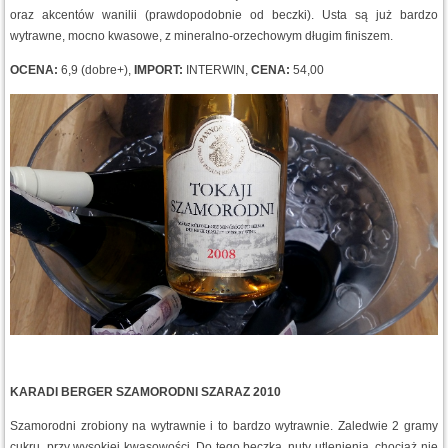
oraz akcentów wanilii (prawdopodobnie od beczki). Usta są już bardzo
wytrawne, mocno kwasowe, z mineralno-orzechowym długim finiszem.
OCENA:
6,9 (dobre+),
IMPORT:
INTERWIN,
CENA:
54,00
KARADI BERGER SZAMORODNI SZARAZ 2010
Szamorodni zrobiony na wytrawnie i to bardzo wytrawnie. Zaledwie 2 gramy
cukru, przy wysokiej kwasowości. Do tego beczka, nuty utlenienia, chociaż nie