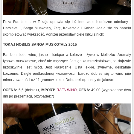
Poza Furmintem, w Tokaju uprawia się też inne autochtoniczne odmiany -
Harslevelu, Sarga Muskotaly, Zetę, Koversolo i Kabar. Udało się do panelu
skompletować większość. Poniżej przedstawiciele kilku z nich:
TOKAJ NOBILIS SARGA MUSKOTALY 2015
Bardzo młode wino, jasne i lśniące w kolorze i żywe w kieliszku. Aromaty
typowo muszkatowe, choć nie męczące. Jest gałka muszkatołowa, są dojrzałe
brzoskwinie, jest miód. Jest klasycznie. Usta lekkie, zwiewne, delikatnie
korzenne. Dzięki podkreślonej kwasowości, bardzo dobrze się to wino pije
mimo zawartości aż 11 gramów cukru. Dobra relacja ceny do jakości.
OCENA:
6,6 (dobre+),
IMPORT:
RAFA-WINO
,
CENA:
49,00 (wyprzedane dwa
dni po prezentacji, przypadek?)