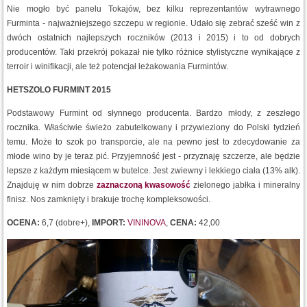
Nie mogło być panelu Tokajów, bez kilku reprezentantów wytrawnego
Furminta - najważniejszego szczepu w regionie. Udało się zebrać sześć win z
dwóch ostatnich najlepszych roczników (2013 i 2015) i to od dobrych
producentów. Taki przekrój pokazał nie tylko różnice stylistyczne wynikające z
terroir i winifikacji, ale też potencjał leżakowania Furmintów.
HETSZOLO FURMINT 2015
Podstawowy Furmint od słynnego producenta. Bardzo młody, z zeszłego
rocznika. Właściwie świeżo zabutelkowany i przywieziony do Polski tydzień
temu. Może to szok po transporcie, ale na pewno jest to zdecydowanie za
młode wino by je teraz pić. Przyjemność jest - przyznaję szczerze, ale będzie
lepsze z każdym miesiącem w butelce. Jest zwiewny i lekkiego ciała (13% alk).
Znajduję w nim dobrze
zaznaczoną kwasowość
zielonego jabłka i mineralny
finisz. Nos zamknięty i brakuje trochę kompleksowości.
OCENA:
6,7 (dobre+),
IMPORT:
VININOVA
,
CENA:
42,00