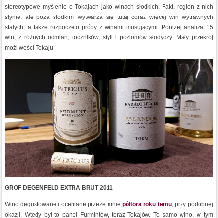
stereotypowe myślenie o Tokajach jako winach słodkich. Fakt, region z nich
słynie, ale poza słodkimi wytwarza się tutaj coraz więcej win wytrawnych
stałych, a także rozpoczęto próby z winami musującymi. Poniżej analiza 15
win, z różnych odmian, roczników, styli i poziomów słodyczy. Mały przekrój
możliwości Tokaju.
GROF DEGENFELD EXTRA BRUT 2011
Wino degustowane i oceniane przeze mnie
półtora roku temu
, przy podobnej
okazji. Wtedy był to panel Furmintów, teraz Tokajów. To samo wino, w tym