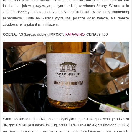
tak bardzo jak w powyższym, a tym bardziej w winach Sherry. W aromacie
zielone orzechy i biała, bardzo dojrzała mirabelka. W tle nuty kamiennej
mineralności. Usta na wskroś wytrawne, jeszcze dość świeże, ale dobrze
zbudowane i z pikantnym finiszem.
OCENA:
7,3 (bardzo dobre),
IMPORT:
RAFA-WINO
,
CENA:
94,00
Wina słodkie to najbardziej znana stylistyka regionu. Rozpoczynając od Aszu
3P, gdzie cukru jest minimum 60g, przez Late Harvesty, 4P, Szamorodni, 5 i 6P,
po Aszu Esencie i Esencie - w różnych kombinacjach szczepowych,