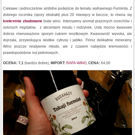
Ciekawe i jednocześnie ambitne podejście do tematu wytrawnego Furminta. Z
dobrego rocznika (spory ekstrakt) plus 20 miesięcy w beczce, to równa się
konkretnie zbudowane
białe wino. Intensywny aromat prażonych orzechów i
solonych migdałów, z akcentami miodu i rodzynek. Usta mocno kwasowe
dobrze równoważone sporym cukrem resztkowym. Kwasowość wysoka, ale
dojrzała, przywołująca słodkie cytrusy i jabłko. Finisz delikatnie mineralny.
Wino jeszcze relatywnie młode, ale z czasem nabędzie kremowości i
prawdopodobnie nut petrolowych.
OCENA: 7,1
(bardzo dobre),
IMPORT:
RAFA-WINO
,
CENA:
64,00