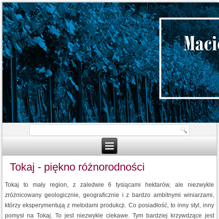
Tokaj - piękno różnorodności
Tokaj to mały region, z zaledwie 6 tysiącami hektarów, ale niezwykle
zróżnicowany geologicznie, geograficznie i z bardzo ambitnymi winiarzami,
którzy eksperymentują z metodami produkcji. Co posiadłość, to inny styl, inny
pomysł na Tokaj. To jest niezwykle ciekawe. Tym bardziej krzywdzące jest