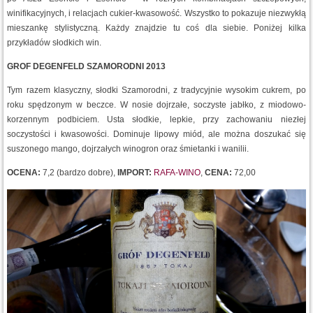
winifikacyjnych, i relacjach cukier-kwasowość. Wszystko to pokazuje niezwykłą
mieszankę stylistyczną. Każdy znajdzie tu coś dla siebie. Poniżej kilka
przykładów słodkich win.
GROF DEGENFELD SZAMORODNI 2013
Tym razem klasyczny, słodki Szamorodni, z tradycyjnie wysokim cukrem, po
roku spędzonym w beczce. W nosie dojrzałe, soczyste jabłko, z miodowo-
korzennym podbiciem. Usta słodkie, lepkie, przy zachowaniu niezłej
soczystości i kwasowości. Dominuje lipowy miód, ale można doszukać się
suszonego mango, dojrzałych winogron oraz śmietanki i wanilii.
OCENA:
7,2 (bardzo dobre),
IMPORT:
RAFA-WINO
,
CENA:
72,00