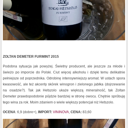
ZOLTAN DEMETER FURMINT 2015
Podobna sytuacja jak powyżej. Świetny producent, ale jeszcze za młode i
świeżo po imporcie do Polski. Ciut więcej alkoholu i dzięki temu delikatnie
pełniejsze od poprzednika. Odrobinę intensywniejszy aromat. W ustach spora
kwasowość, ale też akcenty skórek winogron i zielonego jabłka (dojrzewanie
na osadzie?). Tak jak Hetszolo ukaże większą mineralność, tak Zoltan
Demeter prawdopodobnie pójdzie bardziej w stronę owocu. Chętnie spróbuję
tego wina za rok. Moim zdaniem o wiele większy potencjał niż Hetszolo.
OCENA
: 6,9 (dobre+),
IMPORT:
VININOVA
,
CENA:
83,60