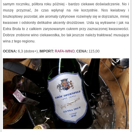
samym roczniku, półtora roku później - bardzo ciekawe doświadczenie. No i
muszę przyznać, że czas wpłynął na nie korzystnie. Nos kwiatowy i
biszkoptowy pozostał, ale aromaty cytrynowe rozwinęły się w dojrzalsze, mniej
kwasowe i odsłoniły delikatne akcenty drożdżowe. Usta są wytrawne i jak na
Extra Bruta to z całkiem zarysowanym cukrem przy zaznaczonej kwasowości.
Dobrze zrobione wino ciekawostka, bo tak jeszcze należy traktować musujące
wina z tego regionu.
OCENA:
6,3 (dobre+),
IMPORT:
RAFA-WINO
,
CENA:
115,00