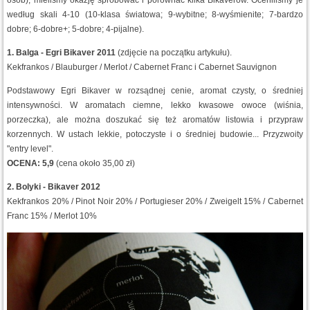
według skali 4-10 (10-klasa światowa; 9-wybitne; 8-wyśmienite; 7-bardzo
dobre; 6-dobre+; 5-dobre; 4-pijalne).
1. Balga - Egri Bikaver 2011
(zdjęcie na początku artykułu).
Kekfrankos / Blauburger / Merlot / Cabernet Franc i Cabernet Sauvignon
Podstawowy Egri Bikaver w rozsądnej cenie, aromat czysty, o średniej
intensywności. W aromatach ciemne, lekko kwasowe owoce (wiśnia,
porzeczka), ale można doszukać się też aromatów listowia i przypraw
korzennych. W ustach lekkie, potoczyste i o średniej budowie... Przyzwoity
"entry level".
OCENA: 5,9
(cena około 35,00 zł)
2. Bolyki - Bikaver 2012
Kekfrankos 20% / Pinot Noir 20% / Portugieser 20% / Zweigelt 15% / Cabernet
Franc 15% / Merlot 10%