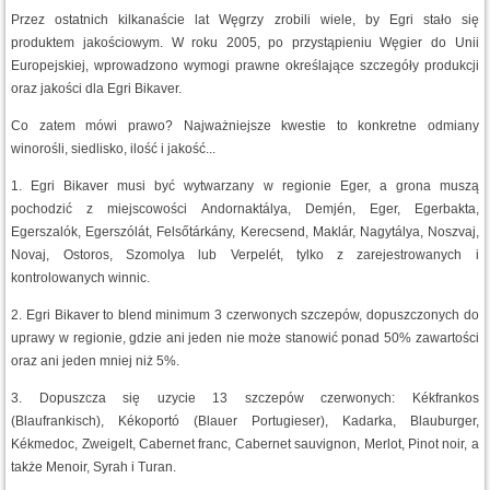
Przez ostatnich kilkanaście lat Węgrzy zrobili wiele, by Egri stało się
produktem jakościowym. W roku 2005, po przystąpieniu Węgier do Unii
Europejskiej, wprowadzono wymogi prawne określające szczegóły produkcji
oraz jakości dla Egri Bikaver.
Co zatem mówi prawo? Najważniejsze kwestie to konkretne odmiany
winorośli, siedlisko, ilość i jakość...
1. Egri Bikaver musi być wytwarzany w regionie Eger, a grona muszą
pochodzić z miejscowości Andornaktálya, Demjén, Eger, Egerbakta,
Egerszalók, Egerszólát, Felsőtárkány, Kerecsend, Maklár, Nagytálya, Noszvaj,
Novaj, Ostoros, Szomolya lub Verpelét, tylko z zarejestrowanych i
kontrolowanych winnic.
2. Egri Bikaver to blend minimum 3 czerwonych szczepów, dopuszczonych do
uprawy w regionie, gdzie ani jeden nie może stanowić ponad 50% zawartości
oraz ani jeden mniej niż 5%.
3. Dopuszcza się uzycie 13 szczepów czerwonych: Kékfrankos
(Blaufrankisch), Kékoportó (Blauer Portugieser), Kadarka, Blauburger,
Kékmedoc, Zweigelt, Cabernet franc, Cabernet sauvignon, Merlot, Pinot noir, a
także Menoir, Syrah i Turan.