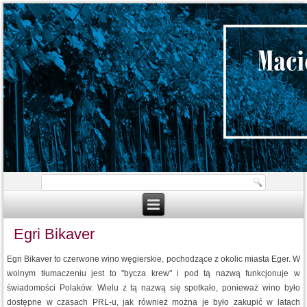
Egri Bikaver
Egri Bikaver to czerwone wino węgierskie, pochodzące z okolic miasta Eger. W
wolnym tłumaczeniu jest to "bycza krew" i pod tą nazwą funkcjonuje w
świadomości Polaków. Wielu z tą nazwą się spotkało, ponieważ wino było
dostępne w czasach PRL-u, jak również można je było zakupić w latach