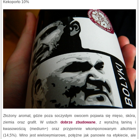
Kekoporto 10%
Złożony aromat, gdzie poza soczystym owocem pojawia się mięso, skóra,
ziemia oraz grafit. W ustach
dobrze zbudowane
, z wyraźną taniną i
kwasowością (medium+) oraz przyjemnie wkomponowanym alkohlem
(14,5%). Wino jest wielowymiarowe, potężne jak panowie na etykiecie, ale