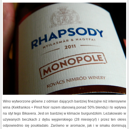
Wino wytworzone główne z odmian dających bardziej finezyjne niż intensywne
wina (Kekfrankos + Pinot Noir razem stanowią ponad 50% blendu) i to wpływa
na styl tego Bikavera. Jest on bardziej w klimacie burgundzkim. Leżakowało w
używanych beczkach z dębu węgierskiego (28 miesięcy!) i przez ten okres
odpowiednio się poukładało. Zarówno w aromacie, jak i w smaku dominują