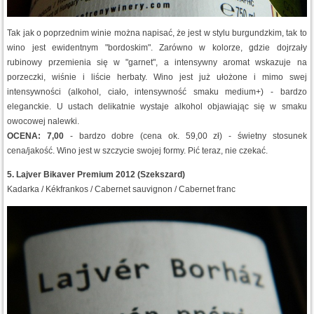
Tak jak o poprzednim winie można napisać, że jest w stylu burgundzkim, tak to
wino jest ewidentnym "bordoskim". Zarówno w kolorze, gdzie dojrzały
rubinowy przemienia się w "garnet", a intensywny aromat wskazuje na
porzeczki, wiśnie i liście herbaty. Wino jest już ułożone i mimo swej
intensywności (alkohol, ciało, intensywność smaku medium+) - bardzo
eleganckie. U ustach delikatnie wystaje alkohol objawiając się w smaku
owocowej nalewki.
OCENA: 7,00
- bardzo dobre (cena ok. 59,00 zł) - świetny stosunek
cena/jakość. Wino jest w szczycie swojej formy. Pić teraz, nie czekać.
5. Lajver Bikaver Premium 2012 (Szekszard)
Kadarka / Kékfrankos / Cabernet sauvignon / Cabernet franc