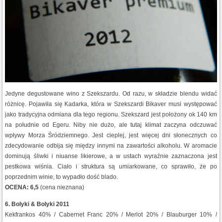
Jedyne degustowane wino z Szekszardu. Od razu, w składzie blendu widać
różnicę. Pojawiła się Kadarka, która w Szekszardi Bikaver musi występować
jako tradycyjna odmiana dla tego regionu. Szekszard jest położony ok 140 km
na południe od Egeru. Niby nie dużo, ale tutaj klimat zaczyna odczuwać
wpływy Morza Śródziemnego. Jest cieplej, jest więcej dni słonecznych co
zdecydowanie odbija się między innymi na zawartości alkoholu. W aromacie
dominują śliwki i niuanse likierowe, a w ustach wyraźnie zaznaczona jest
pestkowa wiśnia. Ciało i struktura są umiarkowane, co sprawiło, że po
poprzednim winie, to wypadło dość blado.
OCENA: 6,5
(cena nieznana)
6. Bolyki & Bolyki 2011
Kekfrankos 40% / Cabernet Franc 20% / Merlot 20% / Blauburger 10% /