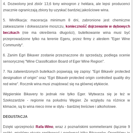
4. Dozwolony jest zbiór 13,6 tony winogron z hektara, ale lepsi producenci
znacznie ograniczają zbiory by uzyskać bardziej jakościowe wina.
5. Winifikacja: maceracja minimum 8 dni, zabronione jest chemiczne
zakwaszanie i dokwaszanie moszczu,
konieczność dojrzewanie w dębowych
beczkach
(nie ma określenia długości), butelkowanie wina musi być
przeprowadzone tylko na terenie Egeru, przez firmy z atestem "Eger Wine
Community".
6. Zanim Egri Bikaver zostanie przeznaczone do sprzedaży, podlega ocenie
sensorycznej "Wine Classification Board of Eger Wine Region".
7. Na zatwierdzonych butelkach pojawiają się zapisy: "Egri Bikavér protected
designation of origin” oraz “Egri Bikavér protected origin controlled quality dry
red wine”. Rocznik wina musi znajdować się na głównej etykiecie.
Węgierskie Bikavery to jednak nie tylko Eger. Wytwarza się je też w
Szekszardzie - regionie na południu Węgier. Ze względu na różnice w
klimacie, są to wina nieco inne w stylu - bardziej treściwe i alkoholowe.
DEGUSTACJA
Dzięki uprzejmości
Rafa-Wino
, wraz z poznańskimi sommelierami (łącznie 9
osób), mieliśmy okazję spróbować i porównać kilka Bikaverów. Oceniliśmy je