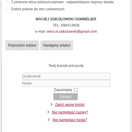
Czerwone wina wieloszczepowe - najważniejsze regiony świata
Dobór potraw do win czerwonych
MACIEJ SOKOŁOWSKI SOMMELIER
TEL: 696413606
e-mail:
wino.m.sokolowski@gmail.com
Poprzedni artykuł
Następny artykuł
Twój koszyk jest pusty
Użytkownik
Hasło
Zapamiętaj
Zaloguj
Załóż swoje konto!
Nie pamiętasz nazwy?
Nie pamiętasz hasła?