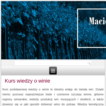
Kurs wiedzy o winie
Kurs podstawowej wiedzy o winie to idealny wstęp do świata win. Dzięki
niemu poznasz najważniejsze białe i czerwone szczepy winne, główne
regiony winiarskie, metody produkcji win musujących i słodkich, a także
dowiesz się w jaki sposób dobierać wino do potraw. Wiedza teoretyczna