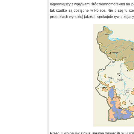
łagodniejszy z wpływami śródziemnomorskimi na połud
tak rzadko są dostępne w Polsce. Nie piszę tu rzec
produktach wysokiej jakości, spokojnie rywalizując
Przed II wojną światową uprawa winorośli w Bułgar