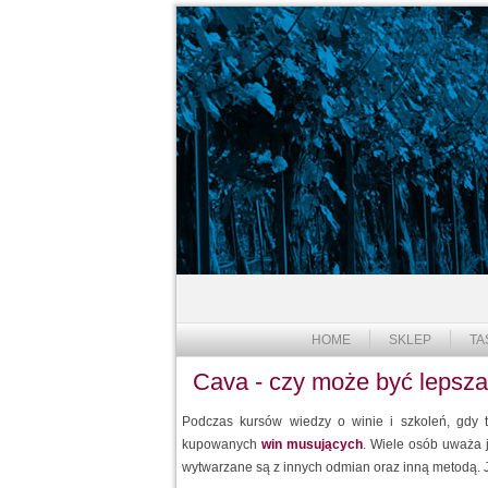
HOME
SKLEP
TA
Cava - czy może być leps
Podczas kursów wiedzy o winie i szkoleń, gdy 
kupowanych
win musujących
. Wiele osób uważa j
wytwarzane są z innych odmian oraz inną metodą. Jed