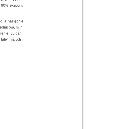
a 90% eksportu
o, a następnie
olnictwa, m.in.
enie Bułgarii.
falę" małych i