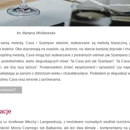
fot. Martyna Wróblewska
ą samą metodą. Cava i Szampan właśnie, wytwarzane są metodą klasyczną, p
butelce. Oba dojrzewają na osadzie, są złożone, na starcie bardziej dojrzałe i cha
a wspólną metodą, Cava mogą być wytwarzane z podobnych odmian jak Szampany (
e podobieństwa, wielu degustujących mówi: "ta Cava jest jak Szampan", "ta Cava
 ale trzy razy tańsza". Postanowiłem zrobić eksperyment i sprawdzić czy napr
ładając je parami o zbliżonym wieku i charakterystyce. Poddałem je degustacji
edmiu Cava oraz wnioski z porównania.
 Szampana?
acje
ej co środkowe Włochy i Langwedocja, z mnóstwem rozmaitych siedlisk rozróżnia
liskość Morza Czarnego lub Bałkanów, ale też dwa klimaty - kontynentalny na p