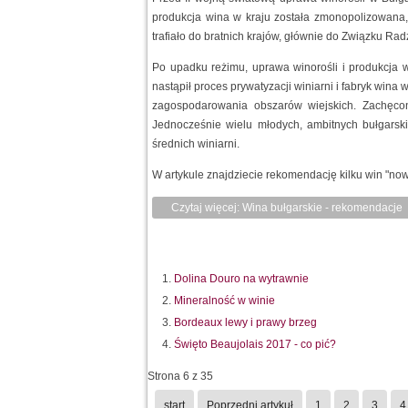
produkcja wina w kraju została zmonopolizowana,
trafiało do bratnich krajów, głównie do Związku Rad
Po upadku reżimu, uprawa winorośli i produkcja 
nastąpił proces prywatyzacji winiarni i fabryk wina
zagospodarowania obszarów wiejskich. Zachęcono 
Jednocześnie wielu młodych, ambitnych bułgarski
średnich winiarni.
W artykule znajdziecie rekomendację kilku win "nowej
Czytaj więcej: Wina bułgarskie - rekomendacje
Dolina Douro na wytrawnie
Mineralność w winie
Bordeaux lewy i prawy brzeg
Święto Beaujolais 2017 - co pić?
Strona 6 z 35
start
Poprzedni artykuł
1
2
3
4