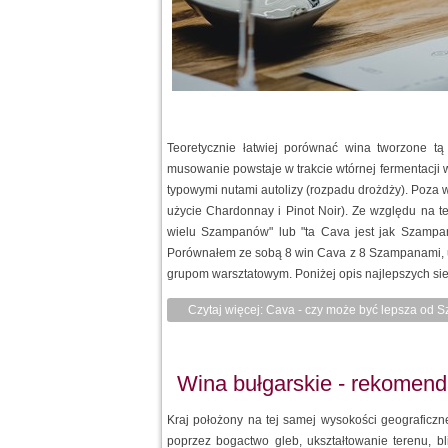
Teoretycznie łatwiej porównać wina tworzone t
musowanie powstaje w trakcie wtórnej fermentacji w 
typowymi nutami autolizy (rozpadu drożdży). Poz
użycie Chardonnay i Pinot Noir). Ze względu na t
wielu Szampanów" lub "ta Cava jest jak Szampan,
Porównałem ze sobą 8 win Cava z 8 Szampanami, uk
grupom warsztatowym. Poniżej opis najlepszych si
Czytaj więcej: Cava - czy może być lepsza od
Wina bułgarskie - rekomend
Kraj położony na tej samej wysokości geograficzn
poprzez bogactwo gleb, ukształtowanie terenu, b