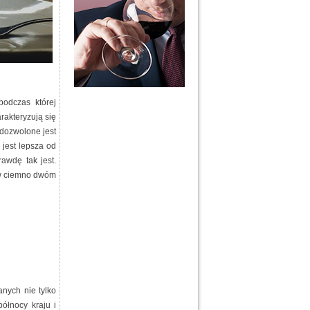
odczas której
rakteryzują się
dozwolone jest
 jest lepsza od
awdę tak jest.
 w ciemno dwóm
nych nie tylko
ółnocy kraju i