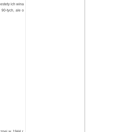
estety ich wina
 90-tych, ale o
cznej w 1944 r.