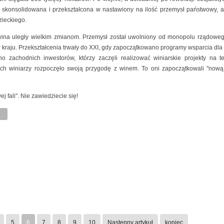
 skonsolidowana i przekształcona w nastawiony na ilość przemysł państwowy, 
zieckiego.
wina uległy wielkim zmianom. Przemysł został uwolniony od monopolu rządoweg
 w kraju. Przekształcenia trwały do XXI, gdy zapoczątkowano programy wsparcia dla r
zachodnich inwestorów, którzy zaczęli realizować winiarskie projekty na ter
ch winiarzy rozpoczęło swoją przygodę z winem. To oni zapoczątkowali "nową 
 fali". Nie zawiedziecie się!
5
6
7
8
9
10
Następny artykuł
koniec