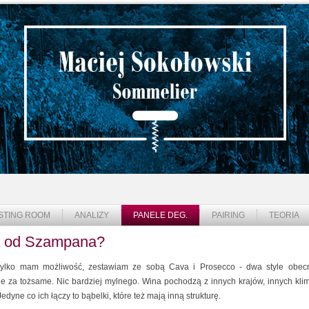
STING ROOM
ANALIZY
PANELE DEG.
PAIRING
TEORIA
za od Szampana?
tylko mam możliwość, zestawiam ze sobą Cava i Prosecco - dwa style obecn
e za tożsame. Nic bardziej mylnego. Wina pochodzą z innych krajów, innych klima
yne co ich łączy to bąbelki, które też mają inną strukturę.