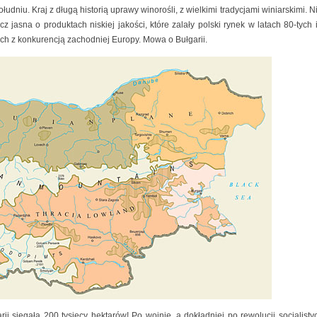
niu. Kraj z długą historią uprawy winorośli, z wielkimi tradycjami winiarskimi. Ni
z jasna o produktach niskiej jakości, które zalały polski rynek w latach 80-tych i
ych z konkurencją zachodniej Europy. Mowa o Bułgarii.
ii sięgała 200 tysięcy hektarów! Po wojnie, a dokładniej po rewolucji socjalisty